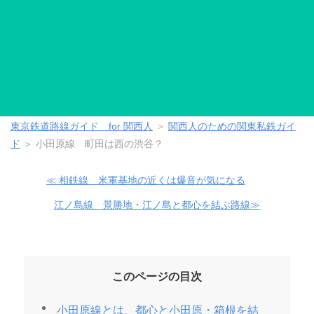
東京鉄道路線ガイド for 関西人
＞
関西人のための関東私鉄ガイ
ド
＞
小田原線 町田は西の渋谷？
≪ 相鉄線 米軍基地の近くは爆音が気になる
江ノ島線 景勝地・江ノ島と都心を結ぶ路線≫
このページの目次
小田原線とは、都心と小田原・箱根を結