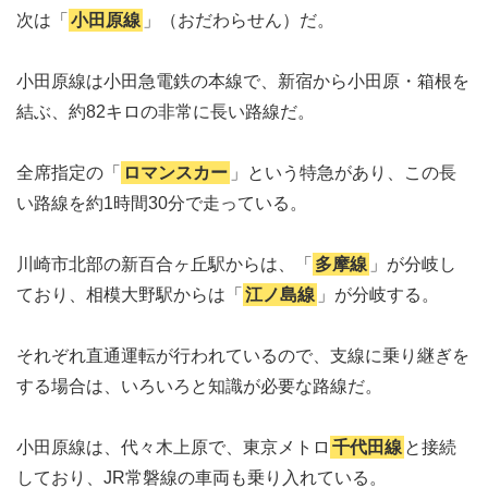
次は「
小田原線
」（おだわらせん）だ。
小田原線は小田急電鉄の本線で、新宿から小田原・箱根を
結ぶ、約82キロの非常に長い路線だ。
全席指定の「
ロマンスカー
」という特急があり、この長
い路線を約1時間30分で走っている。
川崎市北部の新百合ヶ丘駅からは、「
多摩線
」が分岐し
ており、相模大野駅からは「
江ノ島線
」が分岐する。
それぞれ直通運転が行われているので、支線に乗り継ぎを
する場合は、いろいろと知識が必要な路線だ。
小田原線は、代々木上原で、東京メトロ
千代田線
と接続
しており、JR常磐線の車両も乗り入れている。