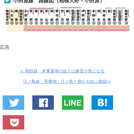
小田原線 路線図（相模大野－小田原）
広告
≪ 相鉄線 米軍基地の近くは爆音が気になる
江ノ島線 景勝地・江ノ島と都心を結ぶ路線≫