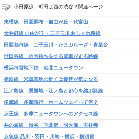
小田原線 町田は西の渋谷？関連ページ
東横線 田園調布・自由が丘・代官山
大井町線 自由が丘・二子玉川 おしゃれ路線
田園都市線 二子玉川・たまぷらーざ・青葉台
世田谷線 信号待ちをする電車が走る路線
横浜市営地下鉄 港北ニュータウン
相鉄線 米軍基地の近くは爆音が気になる
江ノ島線 景勝地・江ノ島と都心を結ぶ路線
多摩線 多摩急行・ホームウェイって何？
京王線 多摩ニュータウンへのアクセス線
井の頭線 渋谷・下北沢・明大前・吉祥寺
京急線 品川・羽田・川崎・横浜・横須賀