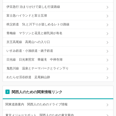
伊豆急行 泊まりがけで楽しむ行楽路線
富士急ハイランドと富士五湖
秩父鉄道 SLと川下りが楽しめるレトロ路線
青梅線 マラソンと花見と鍾乳洞が有名
京王高尾線 高尾山への入り口
いすみ鉄道・小湊鉄道・銚子鉄道
日光線 日光東照宮 華厳滝 中禅寺湖
鬼怒川線 温泉とテーマパークとライン下り
わたらせ渓谷鉄道 足尾銅山跡
関西人のための関東情報リンク
関東道路案内 関西人のためのドライブ情報
東京メジャースポット 関西人のための東京案内