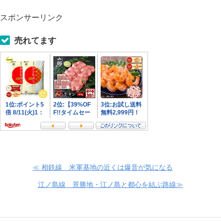
スポンサーリンク
売れてます
≪ 相鉄線 米軍基地の近くは爆音が気になる
江ノ島線 景勝地・江ノ島と都心を結ぶ路線≫