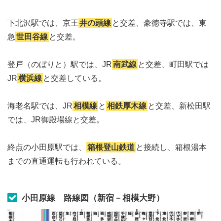
下北沢駅では、京王
井の頭線
と交差、豪徳寺駅では、東
急
世田谷線
と交差。
登戸（のぼりと）駅では、JR
南武線
と交差、町田駅では
JR
横浜線
と交差している。
海老名駅では、JR
相模線
と
相鉄厚木線
と交差、新松田駅
では、JR御殿場線と交差。
終点の小田原駅では、
箱根登山鉄道
と接続し、箱根湯本
までの直通運転も行われている。
小田原線 路線図（新宿－相模大野）