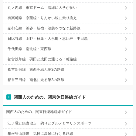
丸ノ内線 東京ドーム 沿線に大学が多い
有楽町線 京葉線・りんかい線に乗り換え
副都心線 渋谷・新宿・池袋をつなぐ新路線
日比谷線 上野・秋葉・人形町・恵比寿・中目黒
千代田線・南北線・東西線
都営浅草線 羽田と成田に通じる下町路線
都営新宿線 東西を結ぶ第3の路線
都営三田線 南北に走る第2の路線
関西人のための、関東休日路線ガイド
関西人のための、関東行楽地路線ガイド
江ノ電と鎌倉散歩 釣りとグルメとマリンスポーツ
箱根登山鉄道 気軽に温泉に行ける路線