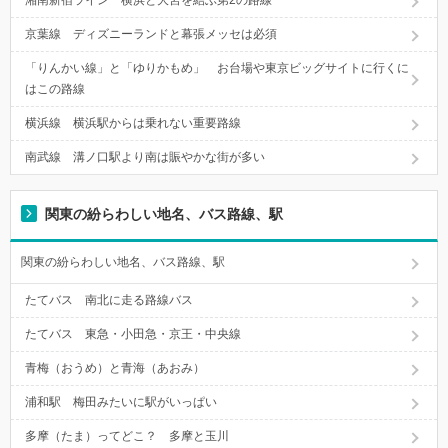
湘南新宿ライン 横浜と大宮を結ぶ第2の路線
京葉線 ディズニーランドと幕張メッセは必須
「りんかい線」と「ゆりかもめ」 お台場や東京ビッグサイトに行くに
はこの路線
横浜線 横浜駅からは乗れない重要路線
南武線 溝ノ口駅より南は賑やかな街が多い
関東の紛らわしい地名、バス路線、駅
関東の紛らわしい地名、バス路線、駅
たてバス 南北に走る路線バス
たてバス 東急・小田急・京王・中央線
青梅（おうめ）と青海（あおみ）
浦和駅 梅田みたいに駅がいっぱい
多摩（たま）ってどこ？ 多摩と玉川