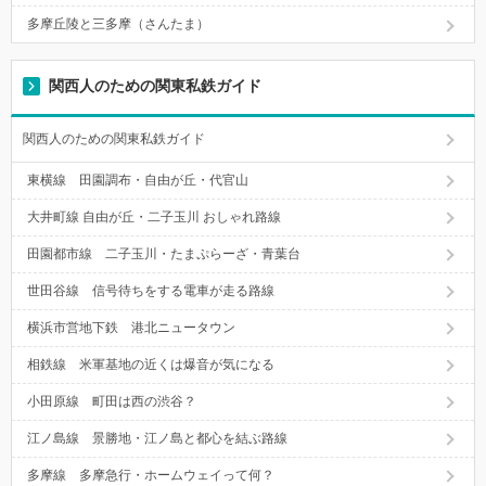
多摩丘陵と三多摩（さんたま）
関西人のための関東私鉄ガイド
関西人のための関東私鉄ガイド
東横線 田園調布・自由が丘・代官山
大井町線 自由が丘・二子玉川 おしゃれ路線
田園都市線 二子玉川・たまぷらーざ・青葉台
世田谷線 信号待ちをする電車が走る路線
横浜市営地下鉄 港北ニュータウン
相鉄線 米軍基地の近くは爆音が気になる
小田原線 町田は西の渋谷？
江ノ島線 景勝地・江ノ島と都心を結ぶ路線
多摩線 多摩急行・ホームウェイって何？